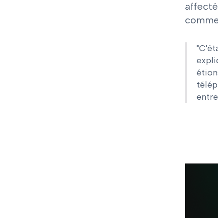
affecté
comme 
"C'ét
expli
étion
télép
entre