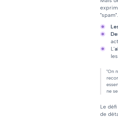
Mais d
exprim
"spam".
Le
De
ac
L'
a
le
"On n
recon
essen
ne se
Le défi
de déta