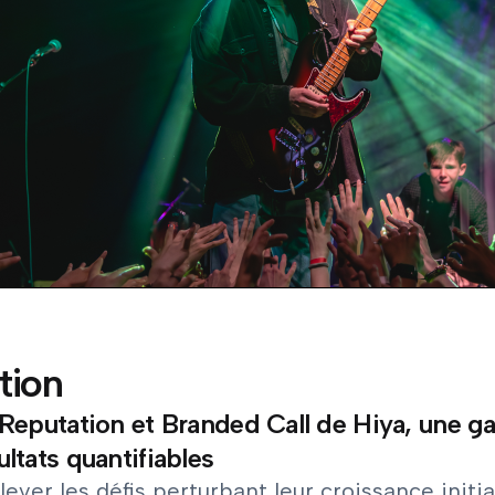
tion
 Reputation et Branded Call de Hiya, une gar
ultats quantifiables
lever les défis perturbant leur croissance initi