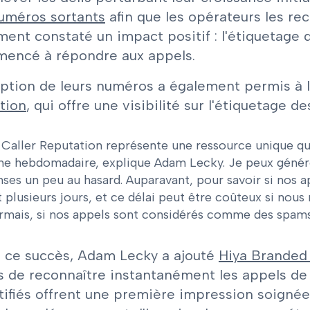
numéros sortants
afin que les opérateurs les re
ent constaté un impact positif : l'étiquetage 
encé à répondre aux appels.
ription de leurs numéros a également permis à 
tion
, qui offre une visibilité sur l'étiquetage d
 Caller Reputation représente une ressource unique que
ne hebdomadaire, explique Adam Lecky. Je peux génére
ses un peu au hasard. Auparavant, pour savoir si nos 
it plusieurs jours, et ce délai peut être coûteux si nou
mais, si nos appels sont considérés comme des spams
e ce succès, Adam Lecky a ajouté
Hiya Branded 
es de reconnaître instantanément les appels de
tifiés offrent une première impression soignée