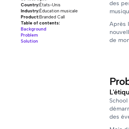
des per
Country:
États-Unis
musique
Industry:
Éducation musicale
Product:
Branded Call
Table of contents:
Après 
Background
nouvell
Problem
de mont
Solution
Pro
L'étiq
School
démarra
des éve