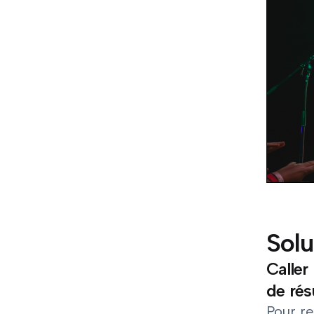
Solu
Caller
de rés
Pour re