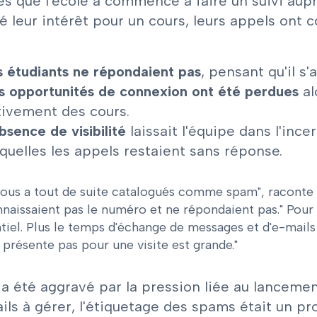
ès que l'école a commencé à faire un suivi aupr
é leur intérêt pour un cours, leurs appels on
s étudiants ne répondaient pas
, pensant qu'il s'
s opportunités de connexion ont été perdues
al
tivement des cours.
bsence de visibilité
laissait l'équipe dans l'ince
squelles les appels restaient sans réponse.
ous a tout de suite catalogués comme spam", raconte 
naissaient pas le numéro et ne répondaient pas." Pour 
tiel. Plus le temps d'échange de messages et d'e-mails 
 présente pas pour une visite est grande."
 a été aggravé par la pression liée au lancemen
ils à gérer, l'étiquetage des spams était un p