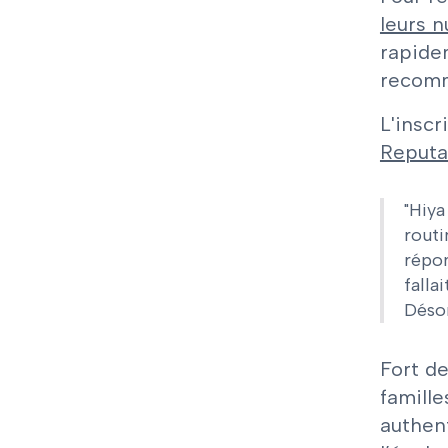
leurs 
rapidem
recomm
L'insc
Reputa
"Hiya
routi
répon
falla
Désor
Fort d
famill
authen