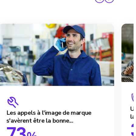
Un
Les appels à l'image de marque
la
s'avèrent être la bonne...
73