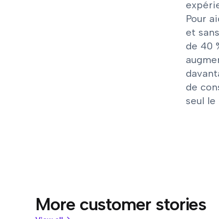
expéri
Pour ai
et san
de 40 
augmen
davant
de con
seul le
More customer stories