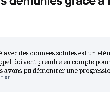
us démunies grâce à
ité avec des données solides est un él
appel doivent prendre en compte pour
us avons pu démontrer une progressio
NTIST