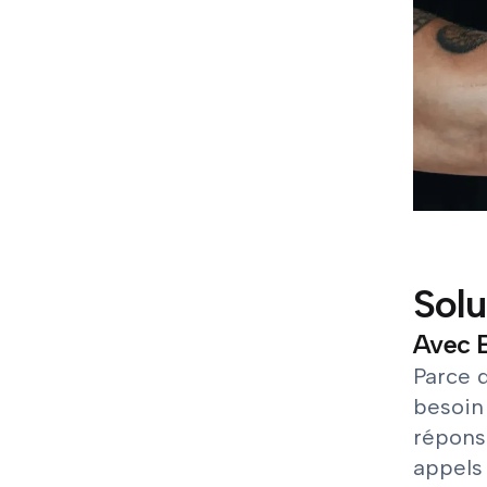
Solu
Avec B
Parce q
besoin
répons
appels 