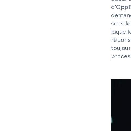
d’OppFi
demand
sous le
laquel
réponse
toujou
process