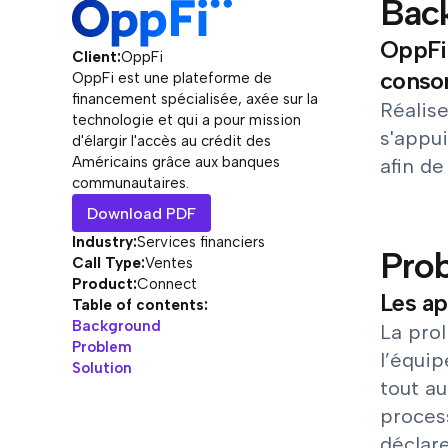
Bac
OppFi 
Client:
OppFi
consom
OppFi est une plateforme de
financement spécialisée, axée sur la
Réalis
technologie et qui a pour mission
s'appu
d'élargir l'accès au crédit des
Américains grâce aux banques
afin de
communautaires.
Download PDF
Industry:
Services financiers
Pro
Call Type:
Ventes
Product:
Connect
Les ap
Table of contents:
Background
La prol
Problem
l’équip
Solution
tout au
process
déclar