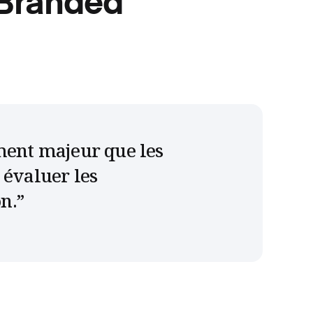
 Branded
ément majeur que les
 évaluer les
n.
”