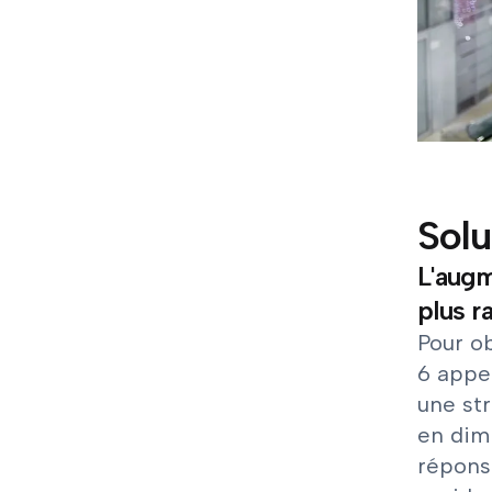
Solu
L'augm
plus r
Pour ob
6 appel
une st
en dim
réponse