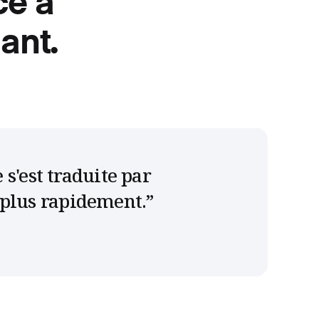
ce à
ant.
s'est traduite par
, plus rapidement.
”