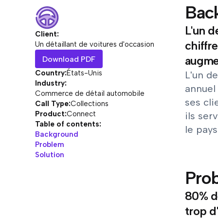
Bac
L'un d
Client:
chiffr
Un détaillant de voitures d'occasion
augmen
Download PDF
Country:
États-Unis
L'un de
Industry:
annuel 
Commerce de détail automobile
ses cli
Call Type:
Collections
Product:
Connect
ils ser
Table of contents:
le pays
Background
Problem
Solution
Pro
80% de
trop d