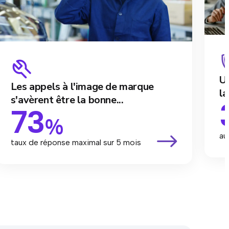
Un
Les appels à l'image de marque
la
s'avèrent être la bonne...
73
%
au
taux de réponse maximal sur 5 mois