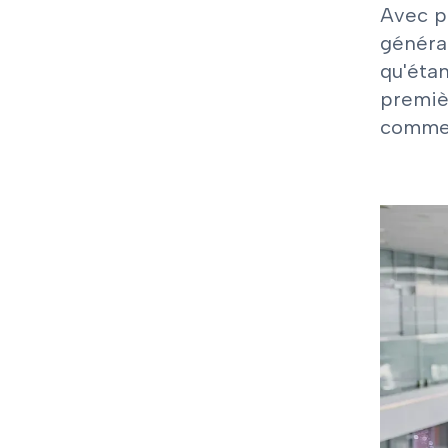
Avec p
généra
qu'étan
premiè
comme 