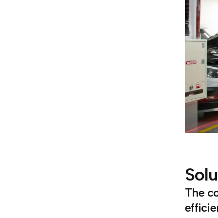
Sol
The co
effici