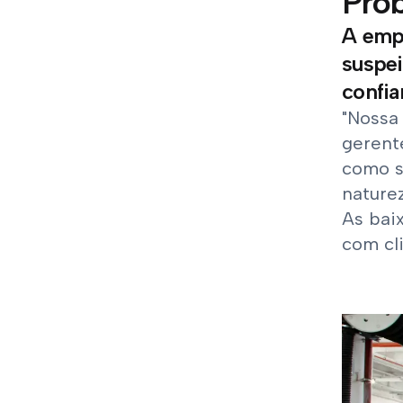
Pro
A emp
suspei
confia
"Nossa
gerent
como s
nature
As bai
com cl