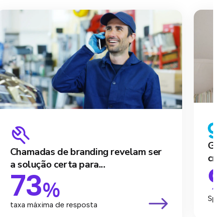
Ga
Chamadas de branding revelam ser
cr
a solução certa para...
73
%
Sp
taxa máxima de resposta