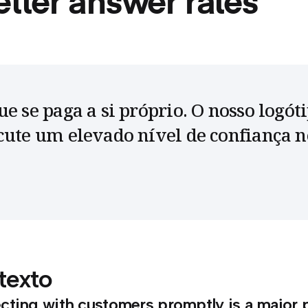
etter answer rates
ue se paga a si próprio. O nosso logó
cute um elevado nível de confiança n
texto
ting with customers promptly is a major pri