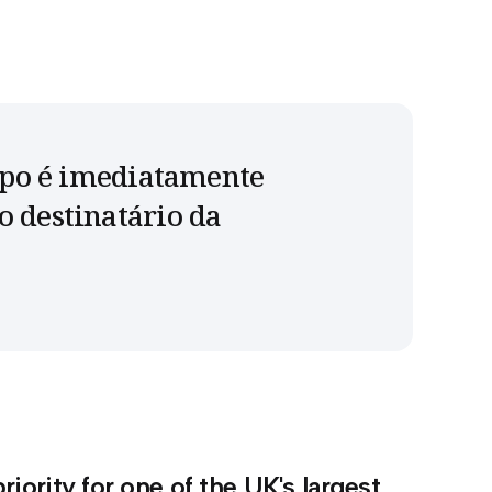
tipo é imediatamente
o destinatário da
ority for one of the UK's largest