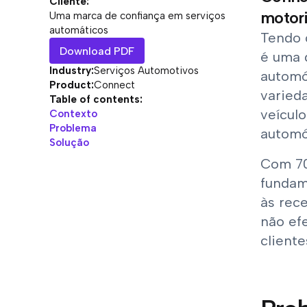
Cliente:
motori
Uma marca de confiança em serviços
automáticos
Tendo 
Download PDF
é uma 
Industry:
Serviços Automotivos
automó
Product:
Connect
varied
Table of contents:
veícul
Contexto
Problema
automóv
Solução
Com 70
fundam
às rece
não ef
client