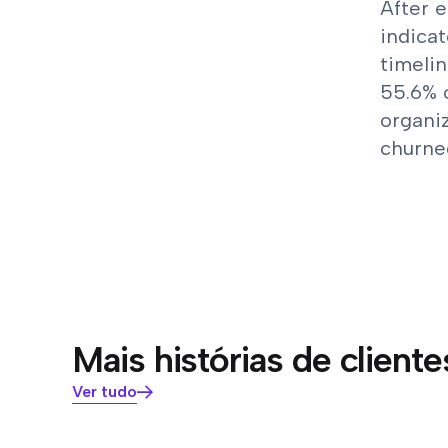
After e
indicat
timelin
55.6% o
organi
churned
Mais histórias de cliente
Ver tudo