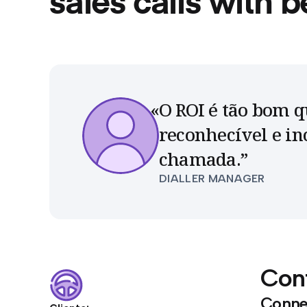
sales calls with b
O ROI é tão bom q
reconhecível e in
chamada.
”
DIALLER MANAGER
Con
Connec