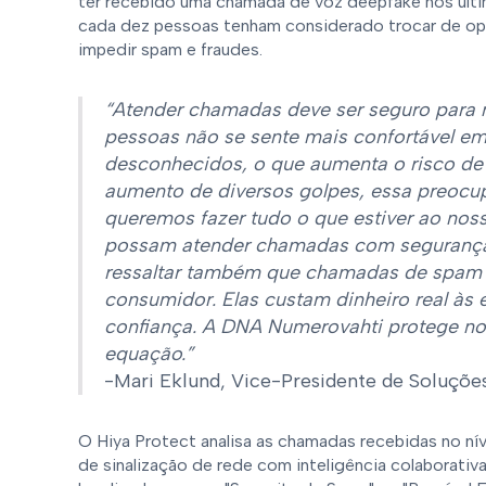
ter recebido uma chamada de voz deepfake nos últ
cada dez pessoas tenham considerado trocar de ope
impedir spam e fraudes.
“Atender chamadas deve ser seguro para 
pessoas não se sente mais confortável 
desconhecidos, o que aumenta o risco d
aumento de diversos golpes, essa preocup
queremos fazer tudo o que estiver ao noss
possam atender chamadas com segurança e
ressaltar também que chamadas de spam 
consumidor. Elas custam dinheiro real à
confiança. A DNA Numerovahti protege n
equação.”
-Mari Eklund, Vice-Presidente de Soluçõ
O Hiya Protect analisa as chamadas recebidas no n
de sinalização de rede com inteligência colaborativ