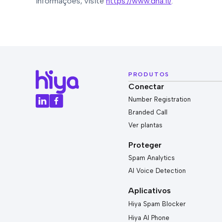
informações, visite
https://www.dna.fi/
.
PRODUTOS
Conectar
Number Registration
Branded Call
Ver plantas
Proteger
Spam Analytics
AI Voice Detection
Aplicativos
Hiya Spam Blocker
Hiya AI Phone