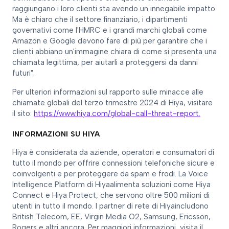
raggiungano i loro clienti sta avendo un innegabile impatto.
Ma è chiaro che il settore finanziario, i dipartimenti
governativi come l'HMRC e i grandi marchi globali come
Amazon e Google devono fare di più per garantire che i
clienti abbiano un'immagine chiara di come si presenta una
chiamata legittima, per aiutarli a proteggersi da danni
futuri".
Per ulteriori informazioni sul rapporto sulle minacce alle
chiamate globali del terzo trimestre 2024 di Hiya, visitare
il sito:
https://www.hiya.com/global-call-threat-report.
INFORMAZIONI SU HIYA
Hiya è considerata da aziende, operatori e consumatori di
tutto il mondo per offrire connessioni telefoniche sicure e
coinvolgenti e per proteggere da spam e frodi. La Voice
Intelligence Platform di Hiyaalimenta soluzioni come Hiya
Connect e Hiya Protect, che servono oltre 500 milioni di
utenti in tutto il mondo. I partner di rete di Hiyaincludono
British Telecom, EE, Virgin Media O2, Samsung, Ericsson,
Rogers e altri ancora. Per maggiori informazioni, visita il