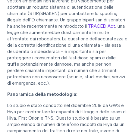
vettori americani non lavorano più velocemente per
adottare un robusto sistema di autenticazione delle
chiamate (STIR/SHAKEN) per combattere lo spoofing
illegale dell'ID chiamante. Un gruppo bipartisan di senatori
ha anche recentemente reintrodotto il
TRACED Act
, una
legge che aumenterebbe drasticamente le multe
affrontate dai robocallers. La questione dell'accuratezza e
della corretta identificazione di una chiamata - sia essa
desiderata o indesiderata - è importante sia per
proteggere i consumatori dal fastidioso spam e dalle
truffe potenzialmente dannose, ma anche per non
perdere chiamate importanti da numeri che altrimenti
potrebbero non riconoscere (scuole, studi medici, servizi
di emergenza, ecc.).
Panoramica della metodologia:
Lo studio è stato condotto nel dicembre 2018 da GWS e
Hiya per confrontare le capacità di filtraggio dello spam di
Hiya, First Orion e TNS. Questo studio si è basato su un
ampio elenco di numeri di telefono raccolti da Hiya da un
campionamento del traffico di rete neutrale, invece di