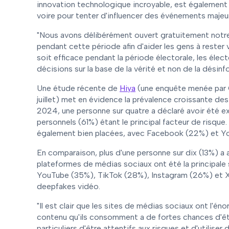
innovation technologique incroyable, est également e
voire pour tenter d'influencer des événements majeur
"Nous avons délibérément ouvert gratuitement notre
pendant cette période afin d'aider les gens à rester 
soit efficace pendant la période électorale, les éle
décisions sur la base de la vérité et non de la désinf
Une étude récente de
Hiya
(une enquête menée par 
juillet) met en évidence la prévalence croissante des 
2024, une personne sur quatre a déclaré avoir été e
personnels (61%) étant le principal facteur de risqu
également bien placées, avec Facebook (22%) et You
En comparaison, plus d'une personne sur dix (13%) a
plateformes de médias sociaux ont été la principale
YouTube (35%), TikTok (28%), Instagram (26%) et X 
deepfakes vidéo.
"Il est clair que les sites de médias sociaux ont l'éno
contenu qu'ils consomment a de fortes chances d'êtr
particuliers d'être attentifs aux risques et d'utilis