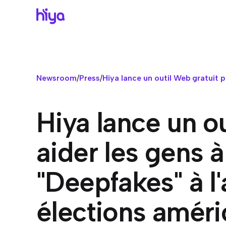
CO
TAI
AP
RES
Brand
Entre
Pourq
Centr
Affiche
Votre p
Centr
Progr
Newsroom
/
Press
/
Hiya lance un outil Web gratuit po
authenti
d'innov
Petit
Obteni
Numbe
Comme
Inscrip
Commen
Docum
Hiya lance un o
d'entre
facilem
dével
Voir l
Histoi
aider les gens à 
Des pri
De vrai
de tout
résulta
Voice 
"Deepfakes" à l
APP
Platefo
Hiya 
Centr
élections améri
Fraude 
Conform
confiden