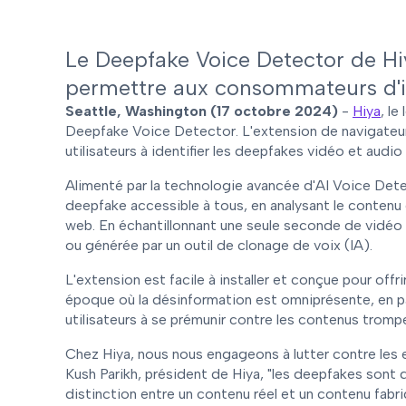
Le Deepfake Voice Detector de Hiy
permettre aux consommateurs d'ide
Seattle, Washington (17 octobre 2024)
-
Hiya
, le
Deepfake Voice Detector. L'extension de navigat
utilisateurs à identifier les deepfakes vidéo et audio
Alimenté par la technologie avancée d'AI Voice Detec
deepfake accessible à tous, en analysant le contenu 
web. En échantillonnant une seule seconde de vidéo o
ou générée par un outil de clonage de voix (IA).
L'extension est facile à installer et conçue pour off
époque où la désinformation est omniprésente, en part
utilisateurs à se prémunir contre les contenus tromp
Chez Hiya, nous nous engageons à lutter contre les e
Kush Parikh, président de Hiya, "les deepfakes sont de 
distinction entre un contenu réel et un contenu fabriq