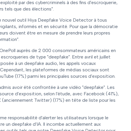
xploité par des cybercriminels à des fins d'escroquerie,
s tels que des élections".
 nouvel outil Hiya Deepfake Voice Detector à tous
vigilants, informés et en sécurité. Pour que la démocratie
cteurs doivent être en mesure de prendre leurs propres
ormation".
OnePoll auprès de 2 000 consommateurs américains en
escroqueries de type "deepfake". Entre avril et juillet
xposée à un deepfake audio, les appels vocaux
e. Cependant, les plateformes de médias sociaux sont
Tube (17%) parmi les principales sources d'exposition.
 admis avoir été confrontée à une vidéo "deepfake". Les
 source d'exposition, selon l'étude, avec Facebook (41%),
(anciennement Twitter) (17%) en tête de liste pour les
rme responsabilité d'alerter les utilisateurs lorsque le
e un deepfake d'IA. Il incombe actuellement aux
er des outils tels que notre Deepfake Voice Detector pour