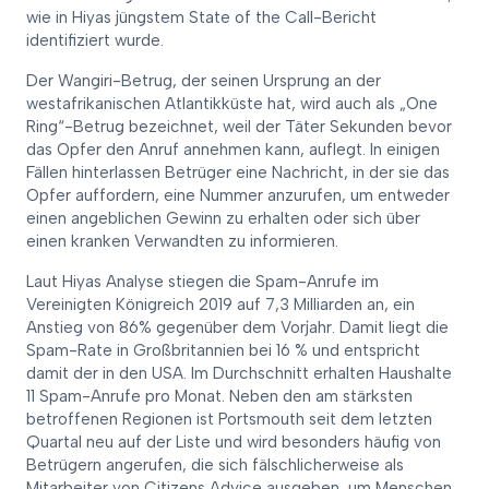
wie in Hiyas jüngstem State of the Call-Bericht
identifiziert wurde.
Der Wangiri-Betrug, der seinen Ursprung an der
westafrikanischen Atlantikküste hat, wird auch als „One
Ring“-Betrug bezeichnet, weil der Täter Sekunden bevor
das Opfer den Anruf annehmen kann, auflegt. In einigen
Fällen hinterlassen Betrüger eine Nachricht, in der sie das
Opfer auffordern, eine Nummer anzurufen, um entweder
einen angeblichen Gewinn zu erhalten oder sich über
einen kranken Verwandten zu informieren.
Laut Hiyas Analyse stiegen die Spam-Anrufe im
Vereinigten Königreich 2019 auf 7,3 Milliarden an, ein
Anstieg von 86% gegenüber dem Vorjahr. Damit liegt die
Spam-Rate in Großbritannien bei 16 % und entspricht
damit der in den USA. Im Durchschnitt erhalten Haushalte
11 Spam-Anrufe pro Monat. Neben den am stärksten
betroffenen Regionen ist Portsmouth seit dem letzten
Quartal neu auf der Liste und wird besonders häufig von
Betrügern angerufen, die sich fälschlicherweise als
Mitarbeiter von Citizens Advice ausgeben, um Menschen