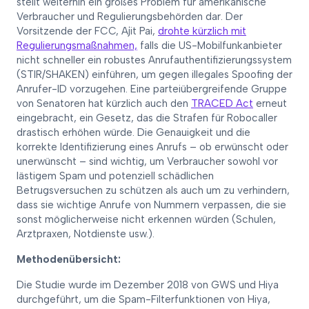
stellt weiterhin ein großes Problem für amerikanische
Verbraucher und Regulierungsbehörden dar. Der
Vorsitzende der FCC, Ajit Pai,
drohte kürzlich mit
Regulierungsmaßnahmen,
falls die US-Mobilfunkanbieter
nicht schneller ein robustes Anrufauthentifizierungssystem
(STIR/SHAKEN) einführen, um gegen illegales Spoofing der
Anrufer-ID vorzugehen. Eine parteiübergreifende Gruppe
von Senatoren hat kürzlich auch den
TRACED Act
erneut
eingebracht, ein Gesetz, das die Strafen für Robocaller
drastisch erhöhen würde. Die Genauigkeit und die
korrekte Identifizierung eines Anrufs – ob erwünscht oder
unerwünscht – sind wichtig, um Verbraucher sowohl vor
lästigem Spam und potenziell schädlichen
Betrugsversuchen zu schützen als auch um zu verhindern,
dass sie wichtige Anrufe von Nummern verpassen, die sie
sonst möglicherweise nicht erkennen würden (Schulen,
Arztpraxen, Notdienste usw.).
Methodenübersicht:
Die Studie wurde im Dezember 2018 von GWS und Hiya
durchgeführt, um die Spam-Filterfunktionen von Hiya,