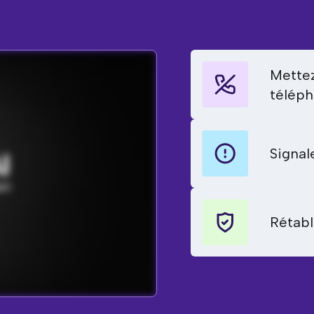
Mettez
téléph
Signal
Rétabl