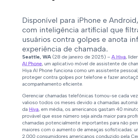
Disponível para iPhone e Android,
com inteligência artificial que fi
usuários contra golpes e anota i
experiência de chamada.
Seattle, WA
(28 de janeiro de 2025) –
A Hiya
, líd
AI Phone
, um aplicativo móvel de assistente de cha
Hiya AI Phone funciona como um assistente pessoal
proteger contra golpes por telefone e fazer anotaç
acompanhamento eficiente.
Gerenciar chamadas telefônicas tornou-se cada vez
valioso todos os meses devido a chamadas automá
da
Hiya
, em média, os americanos gastam 40 minuto
provável que esse número seja ainda maior para pro
chamadas potencialmente importantes para não perd
maiores com o aumento de ameaças sofisticadas: u
2.000 consumidores americanos conduzido pela Ce