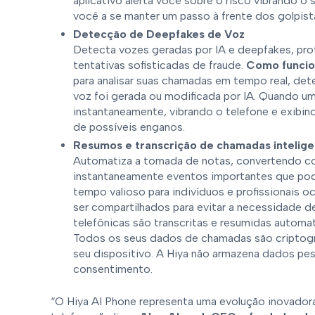
aplicativo alerta você sobre o risco vibrando o 
você a se manter um passo à frente dos golpist
Detecção de Deepfakes de Voz
Detecta vozes geradas por IA e deepfakes, pro
tentativas sofisticadas de fraude.
Como funcio
para analisar suas chamadas em tempo real, de
voz foi gerada ou modificada por IA. Quando uma
instantaneamente, vibrando o telefone e exibin
de possíveis enganos.
Resumos e transcrição de chamadas intelig
Automatiza a tomada de notas, convertendo co
instantaneamente eventos importantes que pod
tempo valioso para indivíduos e profissionais
ser compartilhados para evitar a necessidade de
telefônicas são transcritas e resumidas automa
Todos os seus dados de chamadas são criptog
seu dispositivo. A Hiya não armazena dados p
consentimento.
“O Hiya AI Phone representa uma evolução inovado