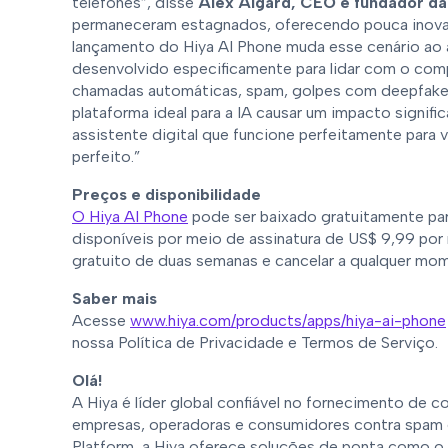
telefones”, disse
Alex Algard, CEO e fundador da
permaneceram estagnados, oferecendo pouca inova
lançamento do Hiya AI Phone muda esse cenário ao 
desenvolvido especificamente para lidar com o co
chamadas automáticas, spam, golpes com deepfakes e
plataforma ideal para a IA causar um impacto signif
assistente digital que funcione perfeitamente para 
perfeito.”
Preços e disponibilidade
O Hiya AI Phone
pode ser baixado gratuitamente par
disponíveis por meio de assinatura de US$ 9,99 po
gratuito de duas semanas e cancelar a qualquer mome
Saber mais
Acesse
www.hiya.com/products/apps/hiya-ai-phone
nossa Política de Privacidade e Termos de Serviço.
Olá!
A Hiya é líder global confiável no fornecimento de 
empresas, operadoras e consumidores contra spam e 
Platform, a Hiya oferece soluções de ponta como o