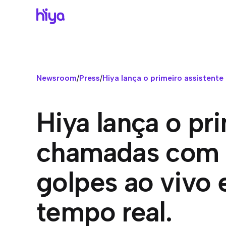
Br
Gr
Po
Ce
Exi
Seu
Ce
Pr
Newsroom
/
Press
/
Hiya lança o primeiro assistent
co
Co
Pe
Su
Nu
Com
Reg
Hi
Hiya lança o pr
Hi
com
Emp
Ve
Vo
chamadas com I
Pre
Pla
tod
Ce
golpes ao vivo
Co
pri
Hi
tempo real.
Pro
IA