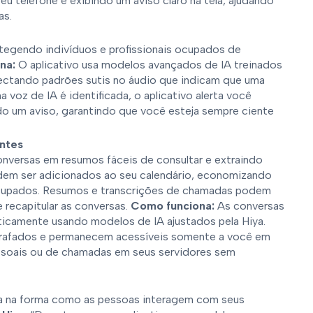
seu telefone e exibindo um aviso claro na tela, ajudando
as.
tegendo indivíduos e profissionais ocupados de
na:
O aplicativo usa modelos avançados de IA treinados
tectando padrões sutis no áudio que indicam que uma
 voz de IA é identificada, o aplicativo alerta você
do um aviso, garantindo que você esteja sempre ciente
entes
nversas em resumos fáceis de consultar e extraindo
em ser adicionados ao seu calendário, economizando
 ocupados. Resumos e transcrições de chamadas podem
 recapitular as conversas.
Como funciona:
As conversas
ticamente usando modelos de IA ajustados pela Hiya.
rafados e permanecem acessíveis somente a você em
essoais ou de chamadas em seus servidores sem
ra na forma como as pessoas interagem com seus