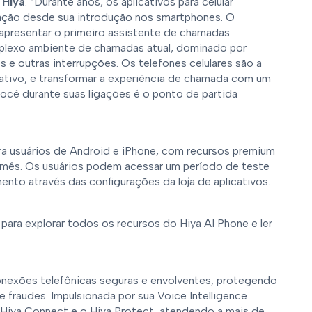
 Hiya
. “Durante anos, os aplicativos para celular
ção desde sua introdução nos smartphones. O
apresentar o primeiro assistente de chamadas
mplexo ambiente de chamadas atual, dominado por
 outras interrupções. Os telefones celulares são a
icativo, e transformar a experiência de chamada com um
você durante suas ligações é o ponto de partida
a usuários de Android e iPhone, com recursos premium
r mês. Os usuários podem acessar um período de teste
nto através das configurações da loja de aplicativos.
para explorar todos os recursos do Hiya AI Phone e ler
conexões telefônicas seguras e envolventes, protegendo
fraudes. Impulsionada por sua Voice Intelligence
 Hiya Connect e o Hiya Protect, atendendo a mais de