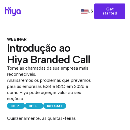
Get
US
started
WEBINAR
Introdução ao
Hiya Branded Call
Torne as chamadas da sua empresa mais
reconhecíveis.
Analisaremos os problemas que prevemos
para as empresas B2B e B2C em 2026 e
como Hiya pode agregar valor ao seu
negócio.
8H PT
11H ET
16H GMT
Quinzenalmente, às quartas-feiras