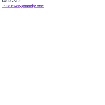
Katie Owen
katie.owen@babelpr.com