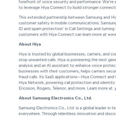
forefront of voice security and performance. We’re 
to leverage Hiya Connect to build stronger connec
This extended partnership between Samsung and Hiya
customer safety in mobile communications. Samsung 
ID and spam protection’ in Call Settings and turning
customers with Hiya Connect can learn more at www
About Hiya
Hiya is trusted by global businesses, carriers, and
stop unwanted calls. Hiya is pioneering the next gen
analysis and an AI assistant to enhance voice protec
businesses with their customers, helps carriers sec
fraud calls. Its SaaS applications—Hiya Connect and
Hiya Network, powering call protection and identity
Ericsson, Rogers, Telenor, and more. Learn more at
About Samsung Electronics Co., Ltd.
Samsung Electronics Co., Ltd. is a global leader in t
everywhere. Through relentless innovation and disco