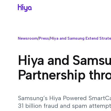
Br
Gr
Po
Ce
Exi
Seu
Ce
Pr
Newsroom
/
Press
/
Hiya and Samsung Extend Strate
co
Co
Pe
Su
Nu
Com
Reg
Hi
Hiya and Samsu
Hi
com
Emp
Ve
Vo
Partnership th
Pre
Pla
tod
Ce
Co
pri
Hi
Samsung’s Hiya Powered SmartCal
Pro
31 billion fraud and spam attemp
IA