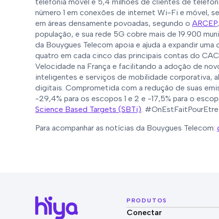
telefonia móvel e 5,4 milhões de clientes de telefo
número 1 em conexões de internet Wi-Fi e móvel, 
em áreas densamente povoadas, segundo o
ARCEP
população, e sua rede 5G cobre mais de 19.900 muni
da Bouygues Telecom apoia e ajuda a expandir uma c
quatro em cada cinco das principais contas do CAC
Velocidade na França e facilitando a adoção de no
inteligentes e serviços de mobilidade corporativa, a
digitais. Comprometida com a redução de suas emi
-29,4% para os escopos 1 e 2 e -17,5% para o esco
Science Based Targets (SBTi)
. #OnEstFaitPourEt
Para acompanhar as notícias da Bouygues Telecom:
PRODUTOS
Conectar