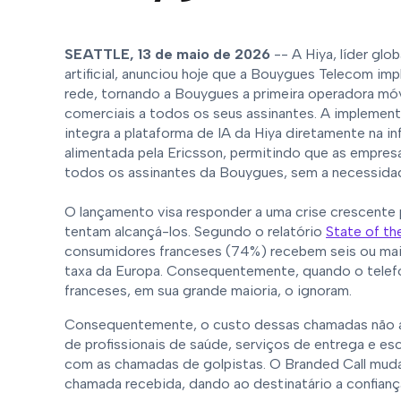
SEATTLE, 13 de maio de 2026
-- A Hiya, líder glo
artificial, anunciou hoje que a Bouygues Telecom im
rede, tornando a Bouygues a primeira operadora móv
comerciais a todos os seus assinantes. A implemen
integra a plataforma de IA da Hiya diretamente na i
alimentada pela Ericsson, permitindo que as empre
todos os assinantes da Bouygues, sem a necessidad
O lançamento visa responder a uma crise crescente
tentam alcançá-los. Segundo o relatório
State of th
consumidores franceses (74%) recebem seis ou mai
taxa da Europa. Consequentemente, quando o tele
franceses, em sua grande maioria, o ignoram.
Consequentemente, o custo dessas chamadas não at
de profissionais de saúde, serviços de entrega e es
com as chamadas de golpistas. O Branded Call muda 
chamada recebida, dando ao destinatário a confiança