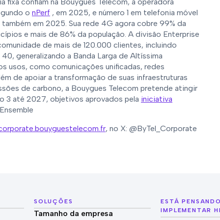
nia fixa confiam na Bouygues Telecom, a operadora
segundo o
nPerf
, em 2025, e número 1 em telefonia móvel
, também em 2025. Sua rede 4G agora cobre 99% da
cípios e mais de 86% da população. A divisão Enterprise
omunidade de mais de 120.000 clientes, incluindo
 40, generalizando a Banda Larga de Altíssima
vos usos, como comunicações unificadas, redes
lém de apoiar a transformação de suas infraestruturas
ssões de carbono, a Bouygues Telecom pretende atingir
po 3 até 2027, objetivos aprovados pela
iniciativa
reEnsemble
corporate.bouyguestelecom.fr
, no X: @ByTel_Corporate
SOLUÇÕES
ESTÁ PENSAND
IMPLEMENTAR H
Tamanho da empresa