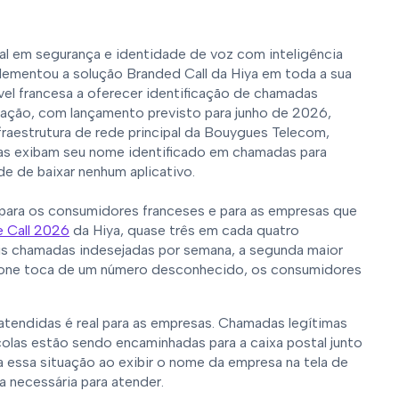
bal em segurança e identidade de voz com inteligência
plementou a solução Branded Call da Hiya em toda a sua
el francesa a oferecer identificação de chamadas
tação, com lançamento previsto para junho de 2026,
nfraestrutura de rede principal da Bouygues Telecom,
sas exibam seu nome identificado em chamadas para
e de baixar nenhum aplicativo.
 para os consumidores franceses e para as empresas que
e Call 2026
da Hiya, quase três em cada quatro
s chamadas indesejadas por semana, a segunda maior
fone toca de um número desconhecido, os consumidores
endidas é real para as empresas. Chamadas legítimas
colas estão sendo encaminhadas para a caixa postal junto
essa situação ao exibir o nome da empresa na tela de
 necessária para atender.