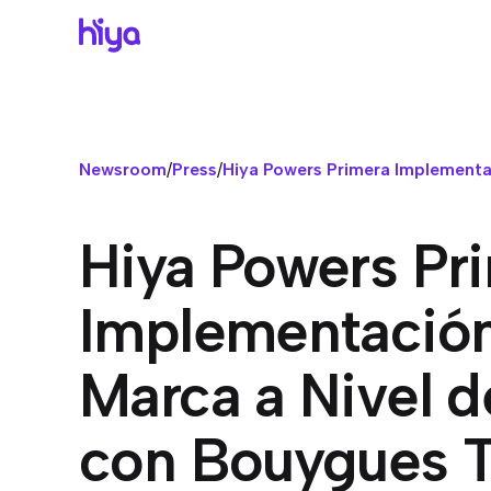
C
T
R
R
Bran
Emp
¿Por
Cent
Muest
Tu so
Cent
Pro
Newsroom
/
Press
/
Hiya Powers Primera Implementa
con 
Cóm
Peq
Obt
Numb
Empie
Regis
Doc
Hiya Powers Pr
Hist
empr
desa
Empre
Ver 
Voic
Implementación
Preci
Plata
todos
Cent
Marca a Nivel d
AP
Cumpl
priva
Hiya
con Bouygues 
Fraud
IA