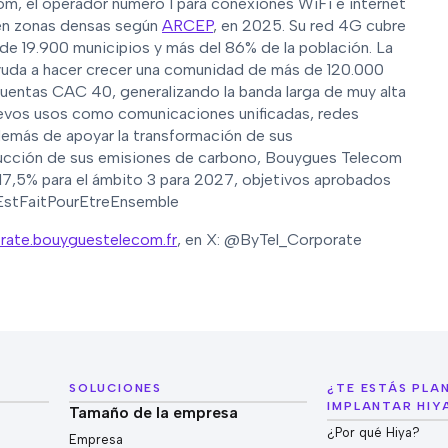
com, el operador número 1 para conexiones WiFi e internet
 en zonas densas según
ARCEP
, en 2025. Su red 4G cubre
 de 19.900 municipios y más del 86% de la población. La
yuda a hacer crecer una comunidad de más de 120.000
 cuentas CAC 40, generalizando la banda larga de muy alta
nuevos usos como comunicaciones unificadas, redes
además de apoyar la transformación de sus
educción de sus emisiones de carbono, Bouygues Telecom
 -17,5% para el ámbito 3 para 2027, objetivos aprobados
tFaitPourEtreEnsemble
rate.bouyguestelecom.fr
, en X: @ByTel_Corporate
SOLUCIONES
¿TE ESTÁS PL
IMPLANTAR HIY
Tamaño de la empresa
¿Por qué Hiya?
Empresa