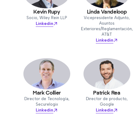
Kevin Rupy
Linda Vandeloop
Socio, Wiley Rein LLP
Vicepresidente Adjunto,
Linkedin
Asuntos
Exteriores/Reglamentación,
AT&T
Linkedin
Mark Collier
Patrick Rea
Director de Tecnología,
Director de producto,
Securelogix
Google
Linkedin
Linkedin