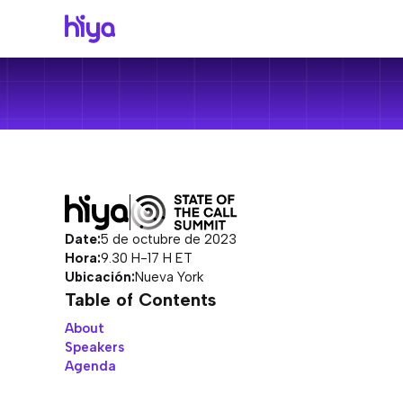
C
T
O
R
Bran
Emp
Por 
Cent
Muest
Su so
Cen
Pro
de t
Cóm
Peq
Obte
Num
Empez
emp
Regis
Doc
Hist
empr
desa
Empre
Ver 
Date:
5 de octubre de 2023
Voic
Preci
Hora:
9.30 H-17 H ET
La pl
todos
Ubicación:
Nueva York
secto
Table of Contents
Cent
A
About
Cumpl
Hiya
Speakers
priva
Prote
Agenda
medi