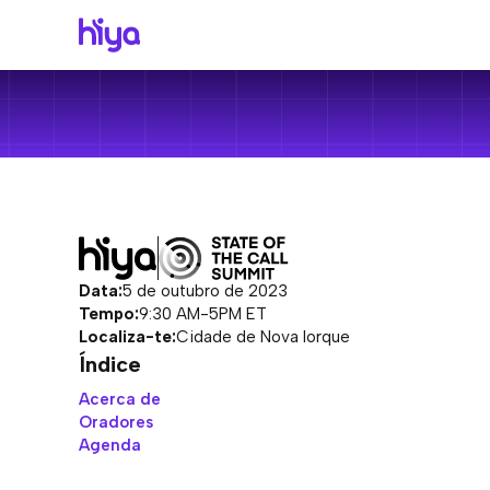
C
T
O
R
Bra
Ent
Por
Cen
Most
O te
Cal
Pro
com 
Com
Peq
Obt
Num
Come
Free
e fác
Doc
pro
Ver
His
Preç
Empr
Data:
5 de outubro de 2023
todo
Tempo:
9:30 AM-5PM ET
Voi
Localiza-te:
Cidade de Nova Iorque
A pl
M
Índice
Cen
Hiy
Acerca de
Conf
Oradores
Prot
priv
IA
Agenda