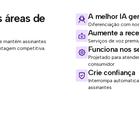
s áreas de
A melhor IA gen
Diferenciação com no
Aumente a rece
Serviços de voz premi
ue mantêm assinantes
Funciona nos s
antagem competitiva.
Projetado para atende
consumidor
Crie confiança
Interrompa automatic
assinantes