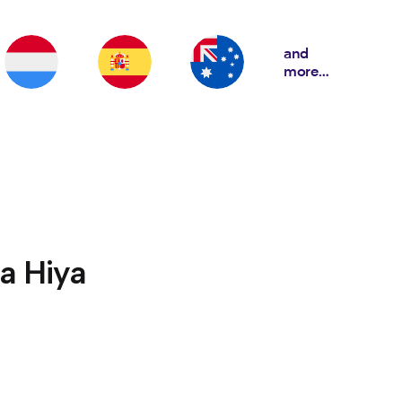
and
more…
a Hiya